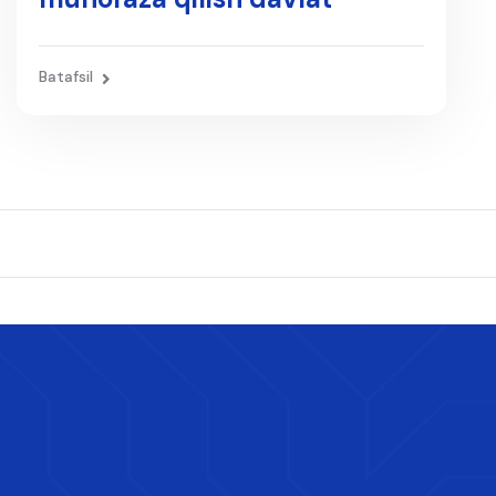
qo‘mitasi
Batafsil