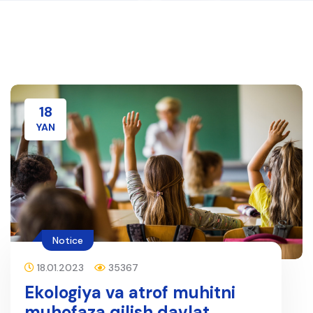
18
YAN
Notice
18.01.2023
35367
Ekologiya va atrof muhitni
muhofaza qilish davlat