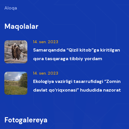
Aloqa
Maqolalar
14. sen. 2023
Samarqandda “Qizil kitob”ga kiritilgan
qora tasqaraga tibbiy yordam
ko‘rsatildi
14. sen. 2023
Ekologiya vazirligi tasarrufidagi “Zomin
davlat qo‘riqxonasi” hududida nazorat
vaqtida Qizil kitobga kiritilgan oq boshli
qumoylar tasvirga olindi.
Fotogalereya