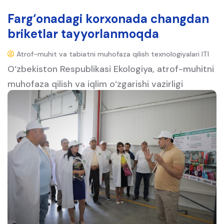
Farg‘onadagi korxonada changdan
briketlar tayyorlanmoqda
Atrof-muhit va tabiatni muhofaza qilish texnologiyalari ITI
O‘zbekiston Respublikasi Ekologiya, atrof-muhitni
muhofaza qilish va iqlim o‘zgarishi vazirligi
tomonidan Farg‘ona viloyati, Qo‘shtepa
tumanidagi “Global textile infinity” to‘qimachilik
korxonasiga press-tur tashkil etildi.