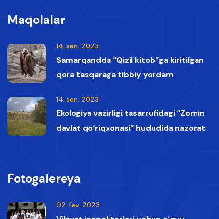
Maqolalar
14. sen. 2023
Samarqandda “Qizil kitob”ga kiritilgan
qora tasqaraga tibbiy yordam
ko‘rsatildi
14. sen. 2023
Ekologiya vazirligi tasarrufidagi “Zomin
davlat qo‘riqxonasi” hududida nazorat
vaqtida Qizil kitobga kiritilgan oq boshli
qumoylar tasvirga olindi.
Fotogalereya
02. fev. 2023
Viloyat inspektorlari uchun o‘quv