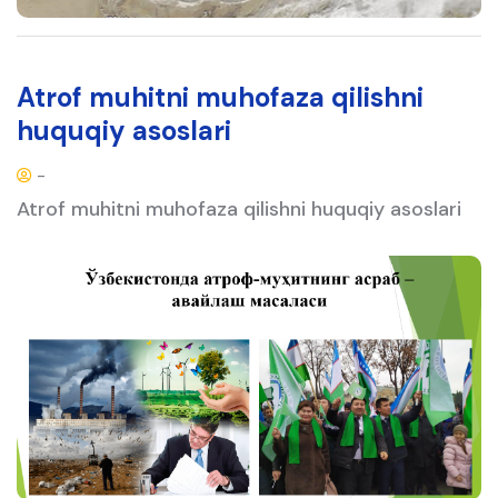
Atrof muhitni muhofaza qilishni
huquqiy asoslari
-
Atrof muhitni muhofaza qilishni huquqiy asoslari