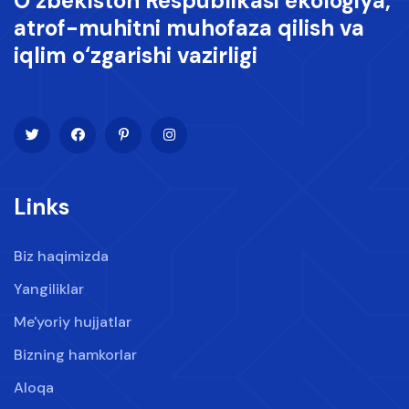
O‘zbekiston Respublikasi ekologiya,
atrof-muhitni muhofaza qilish va
iqlim o‘zgarishi vazirligi
Links
Biz haqimizda
Yangiliklar
Me'yoriy hujjatlar
Bizning hamkorlar
Aloqa