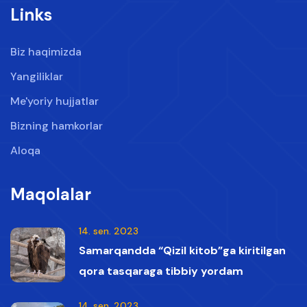
Links
Biz haqimizda
Yangiliklar
Me'yoriy hujjatlar
Bizning hamkorlar
Aloqa
Maqolalar
14. sen. 2023
Samarqandda “Qizil kitob”ga kiritilgan
qora tasqaraga tibbiy yordam
ko‘rsatildi
14. sen. 2023