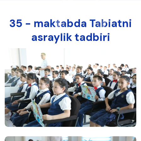
35 - maktabda Tabiatni
asraylik tadbiri