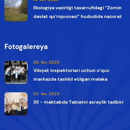
Ekologiya vazirligi tasarrufidagi “Zomin
davlat qo‘riqxonasi” hududida nazorat
vaqtida Qizil kitobga kiritilgan oq boshli
qumoylar tasvirga olindi.
Fotogalereya
02. fev. 2023
Viloyat inspektorlari uchun o‘quv
markazda tashkil etilgan malaka
oshirish kurslaridan lavhalar
02. fev. 2023
35 - maktabda Tabiatni asraylik tadbiri