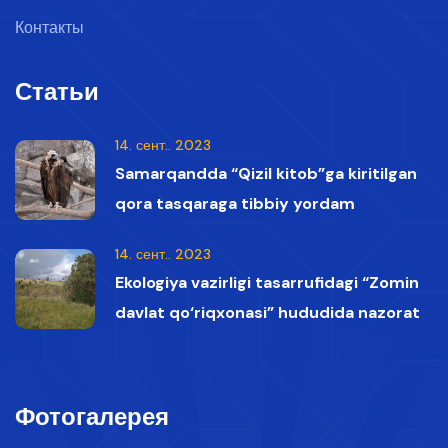
Контакты
Статьи
14. сент.. 2023
Samarqandda “Qizil kitob”ga kiritilgan
qora tasqaraga tibbiy yordam
ko‘rsatildi
14. сент.. 2023
Ekologiya vazirligi tasarrufidagi “Zomin
davlat qo‘riqxonasi” hududida nazorat
vaqtida Qizil kitobga kiritilgan oq boshli
qumoylar tasvirga olindi.
Фотогалерея