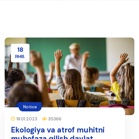
18
ЯНВ.
Notice
18.01.2023
35366
Ekologiya va atrof muhitni
muhofaza qilish davlat