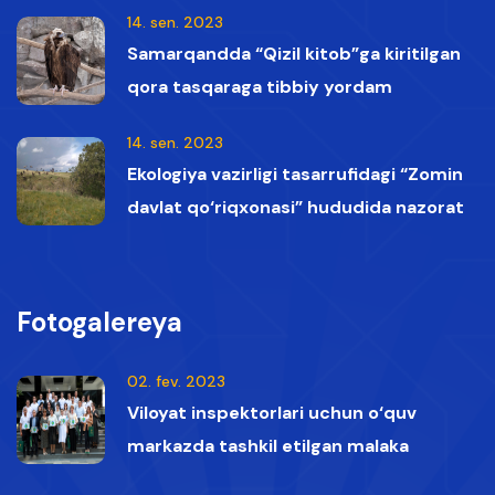
14. sen. 2023
Samarqandda “Qizil kitob”ga kiritilgan
qora tasqaraga tibbiy yordam
ko‘rsatildi
14. sen. 2023
Ekologiya vazirligi tasarrufidagi “Zomin
davlat qo‘riqxonasi” hududida nazorat
vaqtida Qizil kitobga kiritilgan oq boshli
qumoylar tasvirga olindi.
Fotogalereya
02. fev. 2023
Viloyat inspektorlari uchun o‘quv
markazda tashkil etilgan malaka
oshirish kurslaridan lavhalar