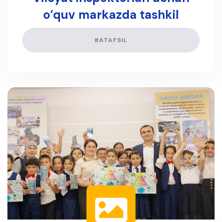
o‘quv markazda tashkil
etilgan malaka oshirish
BATAFSIL
kurslaridan lavhalar