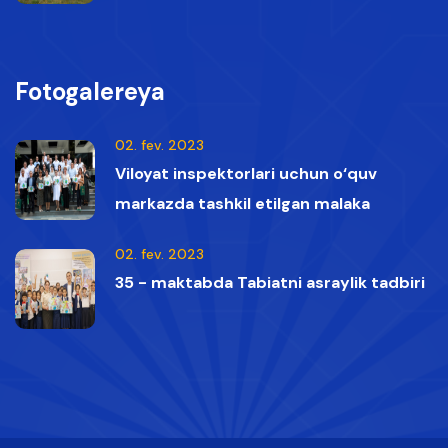
vaqtida Qizil kitobga kiritilgan oq boshli
qumoylar tasvirga olindi.
Fotogalereya
02. fev. 2023
Viloyat inspektorlari uchun o‘quv
markazda tashkil etilgan malaka
oshirish kurslaridan lavhalar
02. fev. 2023
35 - maktabda Tabiatni asraylik tadbiri