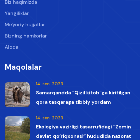
Biz haqimizda
Yangiliklar
Me'yoriy hujjatlar
Bizning hamkorlar
Aloqa
Maqolalar
14. sen. 2023
Samarqandda “Qizil kitob”ga kiritilgan
qora tasqaraga tibbiy yordam
ko‘rsatildi
14. sen. 2023
Ekologiya vazirligi tasarrufidagi “Zomin
davlat qo‘riqxonasi” hududida nazorat