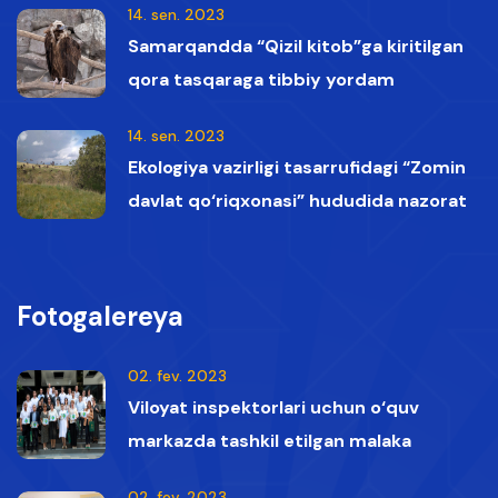
14. sen. 2023
Samarqandda “Qizil kitob”ga kiritilgan
qora tasqaraga tibbiy yordam
ko‘rsatildi
14. sen. 2023
Ekologiya vazirligi tasarrufidagi “Zomin
davlat qo‘riqxonasi” hududida nazorat
vaqtida Qizil kitobga kiritilgan oq boshli
qumoylar tasvirga olindi.
Fotogalereya
02. fev. 2023
Viloyat inspektorlari uchun o‘quv
markazda tashkil etilgan malaka
oshirish kurslaridan lavhalar
02. fev. 2023