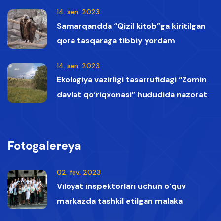
14. sen. 2023
Samarqandda “Qizil kitob”ga kiritilgan
qora tasqaraga tibbiy yordam
ko‘rsatildi
14. sen. 2023
Ekologiya vazirligi tasarrufidagi “Zomin
davlat qo‘riqxonasi” hududida nazorat
vaqtida Qizil kitobga kiritilgan oq boshli
qumoylar tasvirga olindi.
Fotogalereya
02. fev. 2023
Viloyat inspektorlari uchun o‘quv
markazda tashkil etilgan malaka
oshirish kurslaridan lavhalar