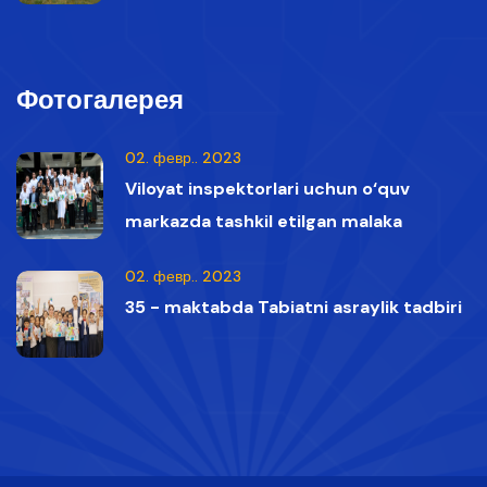
vaqtida Qizil kitobga kiritilgan oq boshli
qumoylar tasvirga olindi.
Фотогалерея
02. февр.. 2023
Viloyat inspektorlari uchun o‘quv
markazda tashkil etilgan malaka
oshirish kurslaridan lavhalar
02. февр.. 2023
35 - maktabda Tabiatni asraylik tadbiri