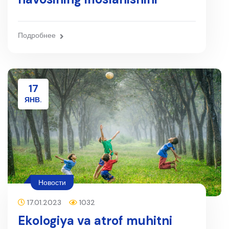
kamaytirish masalasi
muhokama qilinmoqda
Подробнее
17
ЯНВ.
Новости
17.01.2023
1032
Ekologiya va atrof muhitni