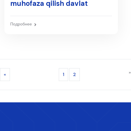
muhofaza qilish davlat
qo‘mitasi
Подробнее
»
«
1
2