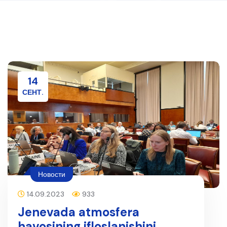
14
СЕНТ.
Новости
14.09.2023
933
Jenevada atmosfera
havosining ifloslanishini