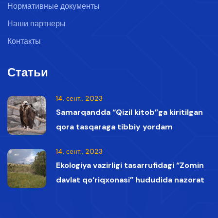
Нормативные документы
Наши партнеры
Контакты
Статьи
14. сент.. 2023
Samarqandda “Qizil kitob”ga kiritilgan
qora tasqaraga tibbiy yordam
ko‘rsatildi
14. сент.. 2023
Ekologiya vazirligi tasarrufidagi “Zomin
davlat qo‘riqxonasi” hududida nazorat
vaqtida Qizil kitobga kiritilgan oq boshli
qumoylar tasvirga olindi.