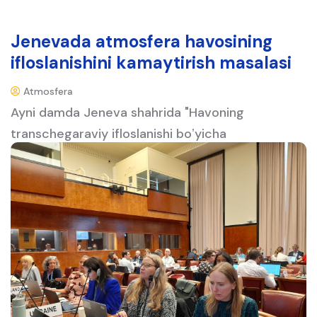
Jenevada atmosfera havosining
ifloslanishini kamaytirish masalasi
muhokama qilinmoqda
Atmosfera
Ayni damda Jeneva shahrida "Havoning
transchegaraviy ifloslanishi boʼyicha
strategiyalar" mavzusida Ishchi guruhning 61-
sessiyasi boʼliboʼtmoqda.