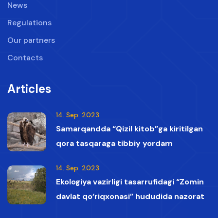
News
Regulations
Our partners
Contacts
Articles
14. Sep. 2023
Samarqandda “Qizil kitob”ga kiritilgan
qora tasqaraga tibbiy yordam
ko‘rsatildi
14. Sep. 2023
Ekologiya vazirligi tasarrufidagi “Zomin
davlat qo‘riqxonasi” hududida nazorat
vaqtida Qizil kitobga kiritilgan oq boshli