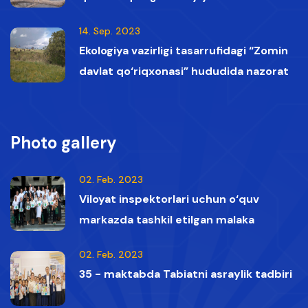
ko‘rsatildi
14. Sep. 2023
Ekologiya vazirligi tasarrufidagi “Zomin
davlat qo‘riqxonasi” hududida nazorat
vaqtida Qizil kitobga kiritilgan oq boshli
qumoylar tasvirga olindi.
Photo gallery
02. Feb. 2023
Viloyat inspektorlari uchun o‘quv
markazda tashkil etilgan malaka
oshirish kurslaridan lavhalar
02. Feb. 2023
35 - maktabda Tabiatni asraylik tadbiri