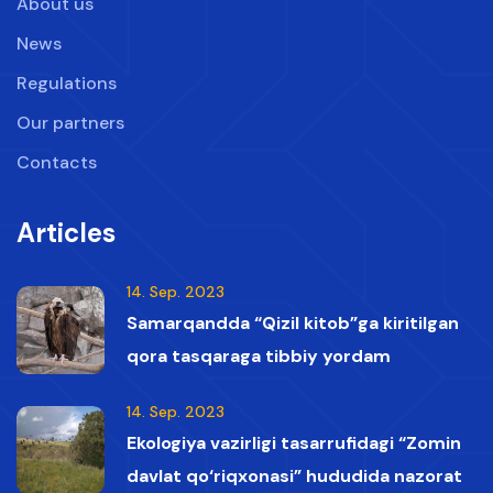
About us
News
Regulations
Our partners
Contacts
Articles
14. Sep. 2023
Samarqandda “Qizil kitob”ga kiritilgan
qora tasqaraga tibbiy yordam
ko‘rsatildi
14. Sep. 2023
Ekologiya vazirligi tasarrufidagi “Zomin
davlat qo‘riqxonasi” hududida nazorat