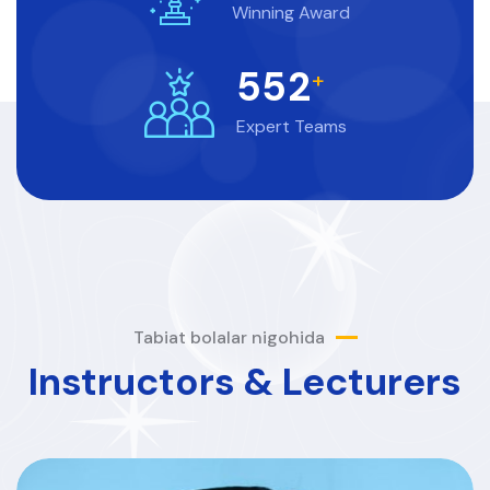
Winning Award
5
5
2
+
Expert Teams
Tabiat bolalar nigohida
Instructors & Lecturers