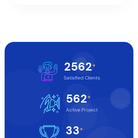
2
5
6
2
+
Satisfied Clients
5
6
2
+
Active Project
3
3
+