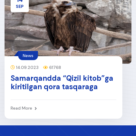
SEP
News
14.09.2023
61768
Samarqandda “Qizil kitob”ga
kiritilgan qora tasqaraga
tibbiy yordam ko‘rsatildi
Read More