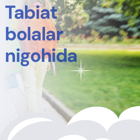
Tabiat
bolalar
nigohida