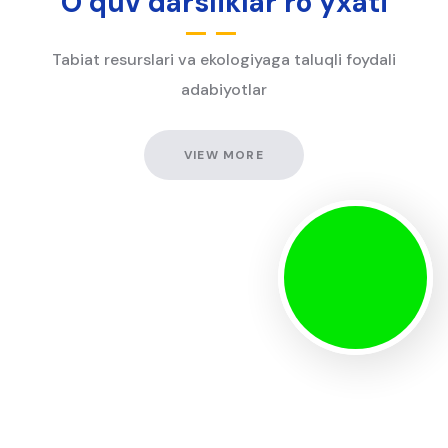
O‘quv darsliklar ro‘yxati
Tabiat resurslari va ekologiyaga taluqli foydali
adabiyotlar
VIEW MORE