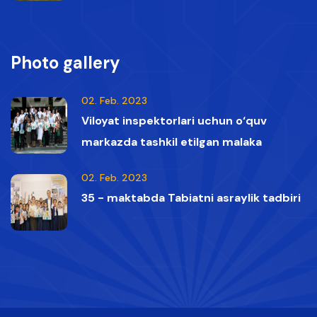
vaqtida Qizil kitobga kiritilgan oq boshli
qumoylar tasvirga olindi.
Photo gallery
02. Feb. 2023
Viloyat inspektorlari uchun o‘quv
markazda tashkil etilgan malaka
oshirish kurslaridan lavhalar
02. Feb. 2023
35 - maktabda Tabiatni asraylik tadbiri